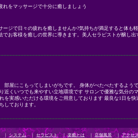
｜
システム
｜
セラピスト
｜
楽癒とは
｜
店舗風景
｜
アクセ